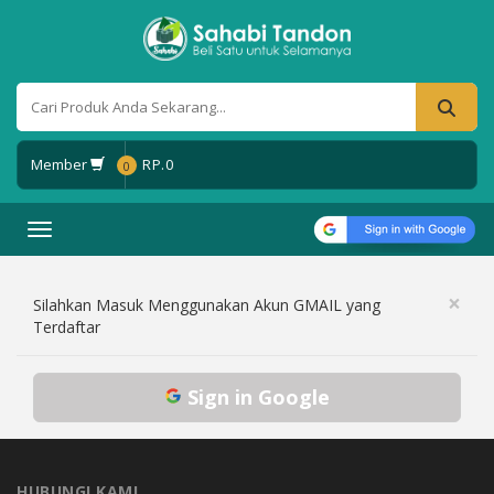
Member
RP.
0
0
Toggle navigation
×
Silahkan Masuk Menggunakan Akun GMAIL yang
Terdaftar
Sign in Google
HUBUNGI KAMI