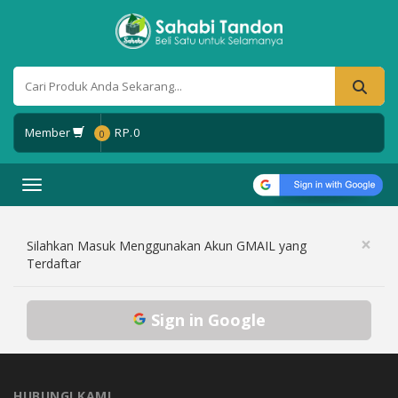
Member
RP.
0
0
Toggle navigation
×
Silahkan Masuk Menggunakan Akun GMAIL yang
Terdaftar
Sign in Google
HUBUNGI KAMI