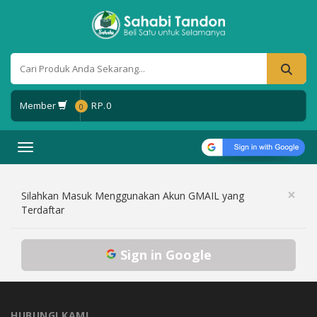
Member
RP.
0
0
Toggle navigation
×
Silahkan Masuk Menggunakan Akun GMAIL yang
Terdaftar
Sign in Google
HUBUNGI KAMI