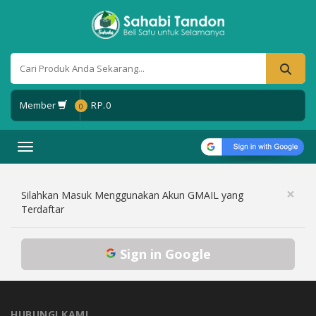
Member
RP.
0
0
Toggle navigation
×
Silahkan Masuk Menggunakan Akun GMAIL yang
Terdaftar
Sign in Google
HUBUNGI KAMI