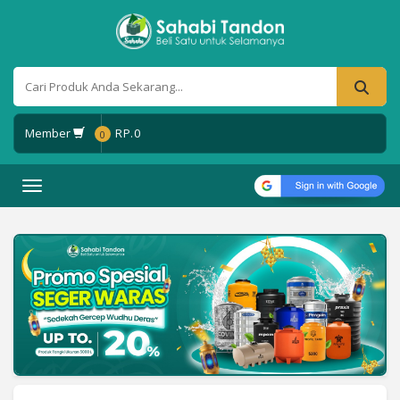
Member
RP.
0
0
Toggle navigation